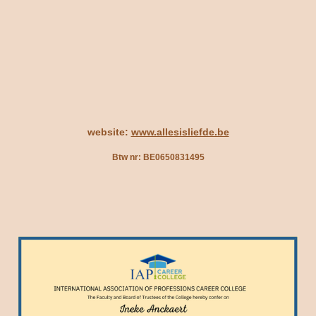
website:
www.allesisliefde.be
Btw nr: BE0650831495