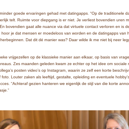
minder goede ervaringen gehad met datingapps. “Op de traditionele dat
terlijk telt. Ruimte voor diepgang is er niet. Je verliest bovendien uren 
. En bovendien gaat alle nuance via dat virtuele contact verloren en is
vaker hoor je dat mensen er moedeloos van worden en de datingapps van
rbeginnen. Dat dit dé manier was? Daar wilde ik me niet bij neer legge
neke vrijgezellen op de klassieke manier aan elkaar, op basis van vragen
reaus. Zes maanden geleden kwam ze echter op het idee om sociale m
ollega’s posten video’s op Instagram, waarin ze zelf een korte beschrijv
oto. Louter zaken als leeftijd, gestalte, opleiding en eventuele hobby
cces. “Achteraf gezien hanteren we eigenlijk de stijl van die korte anno
sje.”