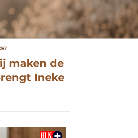
fde?
wij maken de
brengt Ineke