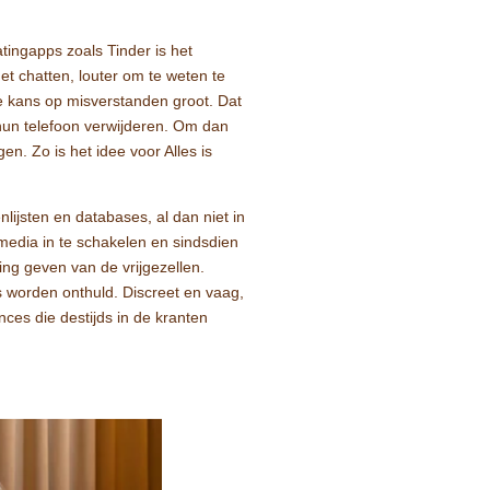
f
u
ingapps zoals Tinder is het
l
met chatten, louter om te weten te
l
 de kans op misverstanden groot. Dat
s
 hun telefoon verwijderen. Om dan
c
n. Zo is het idee voor Alles is
r
e
e
lijsten en databases, al dan niet in
n
edia in te schakelen en sindsdien
ing geven van de vrijgezellen.
’s worden onthuld. Discreet en vaag,
nces die destijds in de kranten