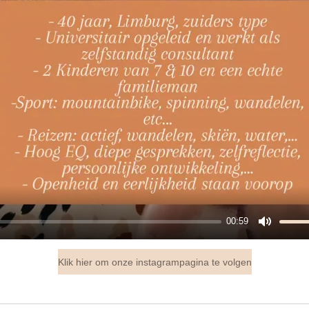
00:59
M
u
Klik hier om onze instagrampagina te volgen
t
e