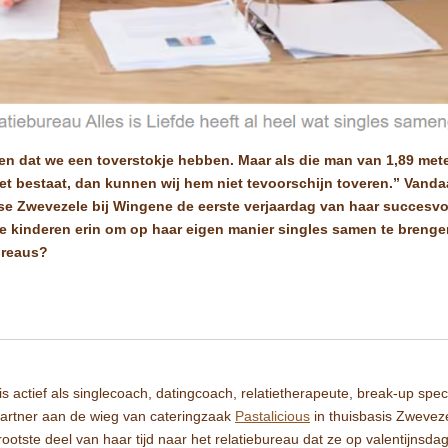
en dat we een toverstokje hebben. Maar als die man van 1,89 mete
et bestaat, dan kunnen wij hem niet tevoorschijn toveren.” Vandaa
se Zwevezele bij Wingene de eerste verjaardag van haar succesvoll
e kinderen erin om op haar eigen manier singles samen te brenge
ureaus?
is actief als singlecoach, datingcoach, relatietherapeute, break-up spec
artner aan de wieg van cateringzaak
Pastalicious
in thuisbasis Zweveze
grootste deel van haar tijd naar het relatiebureau dat ze op valentijnsdag 