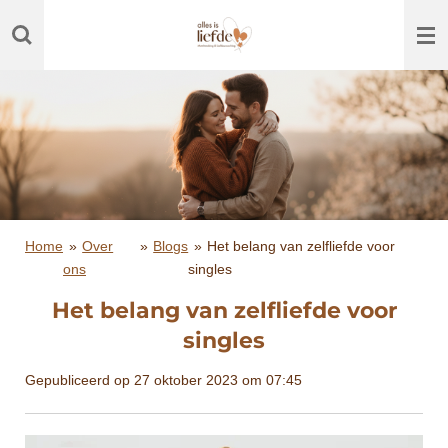
Ga
direct
naar
de
hoofdinhoud
Home
»
Over
»
Blogs
»
Het belang van zelfliefde voor
ons
singles
Het belang van zelfliefde voor
singles
Gepubliceerd op 27 oktober 2023 om 07:45