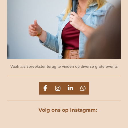
Vaak als spreekster terug te vinden op diverse grote events
F
I
L
W
a
n
i
h
c
s
n
a
e
t
k
t
Volg ons op Instagram:
b
a
e
s
o
g
d
A
o
r
I
p