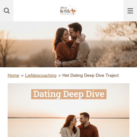
Ga
direct
naar
de
hoofdinhoud
Home
»
Liefdescoaching
»
Het Dating Deep Dive Traject