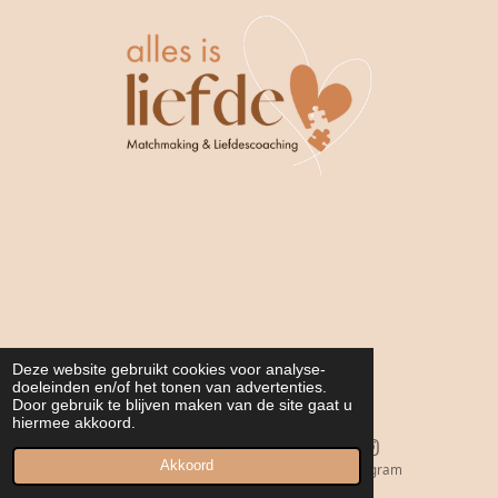
Deze website gebruikt cookies voor analyse-
doeleinden en/of het tonen van advertenties.
website:
www.allesisliefde.be
Door gebruik te blijven maken van de site gaat u
hiermee akkoord.
Btw nr: BE0650831495
Akkoord
E-mailadres
Instagram