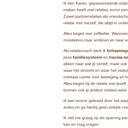
Ik ben Karen, gepassioneerde matc
maken heeft met relaties vormt een
Zowel partnerrelaties als vriendsch
relatie met mezelf, die altijd in ontwi
Alles begint met zelfliefde. Wanneer
moeiteloos naar anderen en naar ee
Als relatiecoach werk ik
lichaamsge
jouw
familiesysteem
en
trauma-a
alleen naar wat je vertelt, maar ook
waar het stroomt en waar het vastzi
ontstaat ruimte voor beweging en he
Alles begint bij de relatie met jezel
kunnen ook je andere relaties weer
Ik ben enorm geboeid door het wa
acties en ga hierbij geen enkele vr
Ik stel me graag op als sparring pa
kan en mag vragen.