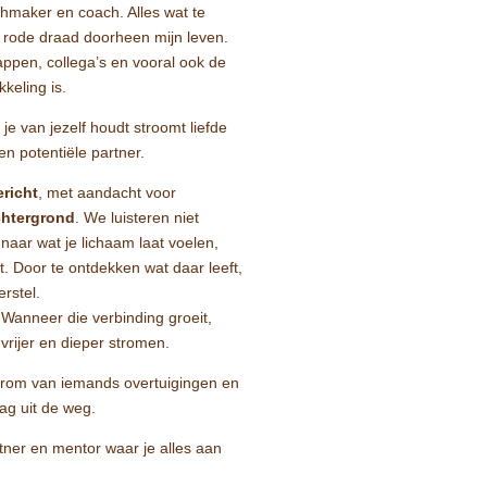
hmaker en coach. Alles wat te
 rode draad doorheen mijn leven.
appen, collega’s en vooral ook de
kkeling is.
 je van jezelf houdt stroomt liefde
n potentiële partner.
richt
, met aandacht voor
chtergrond
. We luisteren niet
 naar wat je lichaam laat voelen,
t. Door te ontdekken wat daar leeft,
rstel.
f. Wanneer die verbinding groeit,
 vrijer en dieper stromen.
arom van iemands overtuigingen en
aag uit de weg.
rtner en mentor waar je alles aan