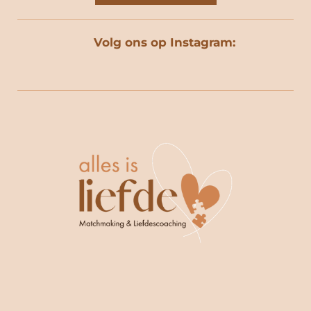
a
n
i
h
c
s
n
a
e
t
k
t
Volg ons op Instagram:
b
a
e
s
o
g
d
A
o
r
I
p
k
a
n
p
m