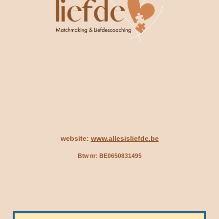
website:
www.allesisliefde.be
Btw nr: BE0650831495