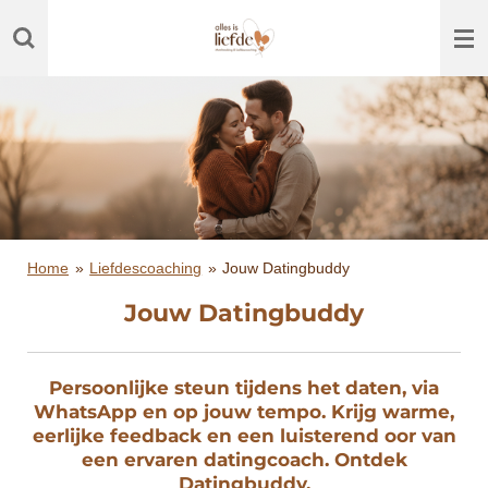
Ga
direct
naar
de
hoofdinhoud
Home
»
Liefdescoaching
»
Jouw Datingbuddy
Jouw Datingbuddy
Persoonlijke steun tijdens het daten, via
WhatsApp en op jouw tempo. Krijg warme,
eerlijke feedback en een luisterend oor van
een ervaren datingcoach. Ontdek
Datingbuddy.