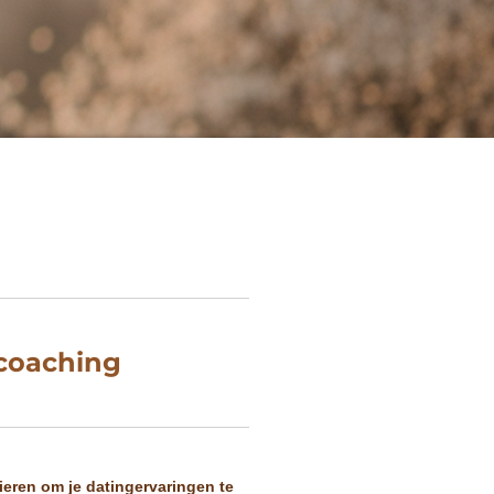
gcoaching
ieren om je datingervaringen te