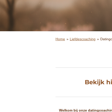
Home
»
Liefdescoaching
»
Dating
Bekijk h
Welkom bij onze datingcoaching