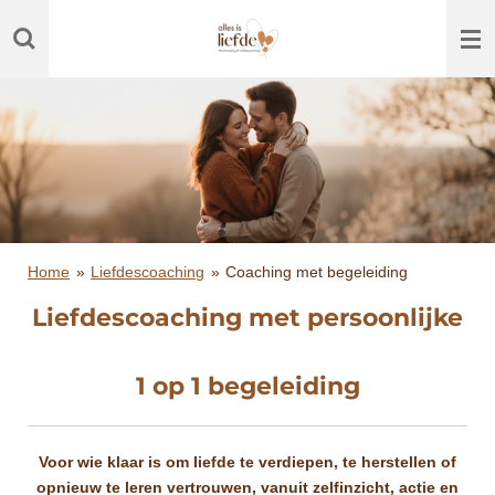
Ga
direct
naar
de
hoofdinhoud
Home
»
Liefdescoaching
»
Coaching met begeleiding
Liefdescoaching met persoonlijke
1 op 1 begeleiding
Voor wie klaar is om liefde te verdiepen, te herstellen of
opnieuw te leren vertrouwen, vanuit zelfinzicht, actie en