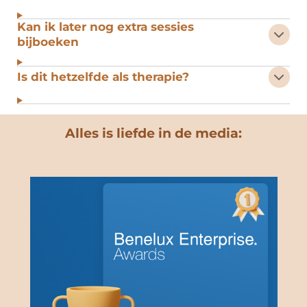
Kan ik later nog extra sessies
bijboeken
Is dit hetzelfde als therapie?
Alles is liefde in de media: