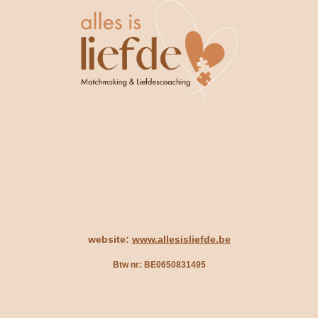
website:
www.allesisliefde.be
Btw nr: BE0650831495