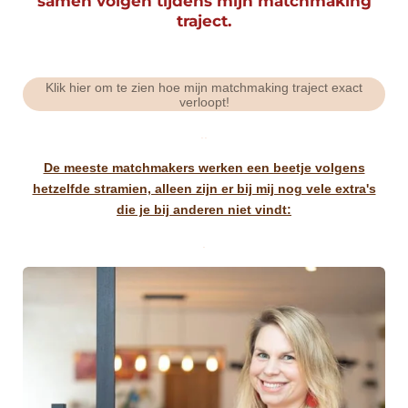
samen volgen tijdens mijn matchmaking
traject
.
Klik hier om te zien hoe mijn matchmaking traject exact
verloopt!
..
De meeste matchmakers werken een beetje volgens
hetzelfde stramien, alleen zijn er bij mij nog vele extra's
die je bij anderen niet vindt:
.