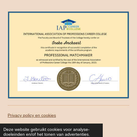
Privacy policy en cookies
© 2022 - 2026 allesisliefde.be
Deze website gebruikt cookies voor analyse-
doeleinden en/of het tonen van advertenties.
Powered by
JouwWeb